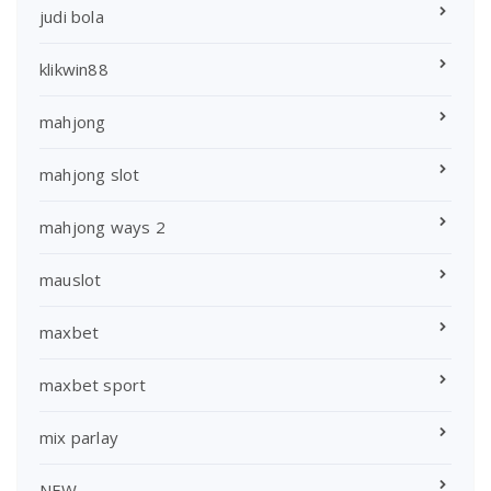
judi bola
klikwin88
mahjong
mahjong slot
mahjong ways 2
mauslot
maxbet
maxbet sport
mix parlay
NEW