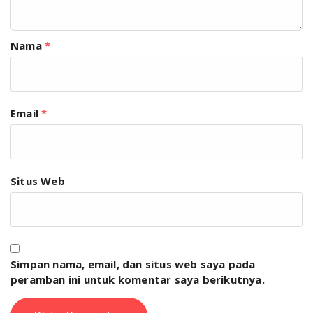
Nama
*
Email
*
Situs Web
Simpan nama, email, dan situs web saya pada
peramban ini untuk komentar saya berikutnya.