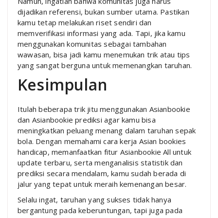
Namun, ingatlah bahwa komunitas juga harus
dijadikan referensi, bukan sumber utama. Pastikan
kamu tetap melakukan riset sendiri dan
memverifikasi informasi yang ada. Tapi, jika kamu
menggunakan komunitas sebagai tambahan
wawasan, bisa jadi kamu menemukan trik atau tips
yang sangat berguna untuk memenangkan taruhan.
Kesimpulan
Itulah beberapa trik jitu menggunakan Asianbookie
dan Asianbookie prediksi agar kamu bisa
meningkatkan peluang menang dalam taruhan sepak
bola. Dengan memahami cara kerja Asian bookies
handicap, memanfaatkan fitur Asianbookie All untuk
update terbaru, serta menganalisis statistik dan
prediksi secara mendalam, kamu sudah berada di
jalur yang tepat untuk meraih kemenangan besar.
Selalu ingat, taruhan yang sukses tidak hanya
bergantung pada keberuntungan, tapi juga pada