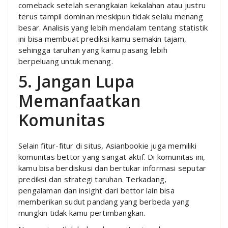
comeback setelah serangkaian kekalahan atau justru
terus tampil dominan meskipun tidak selalu menang
besar. Analisis yang lebih mendalam tentang statistik
ini bisa membuat prediksi kamu semakin tajam,
sehingga taruhan yang kamu pasang lebih
berpeluang untuk menang.
5. Jangan Lupa
Memanfaatkan
Komunitas
Selain fitur-fitur di situs, Asianbookie juga memiliki
komunitas bettor yang sangat aktif. Di komunitas ini,
kamu bisa berdiskusi dan bertukar informasi seputar
prediksi dan strategi taruhan. Terkadang,
pengalaman dan insight dari bettor lain bisa
memberikan sudut pandang yang berbeda yang
mungkin tidak kamu pertimbangkan.