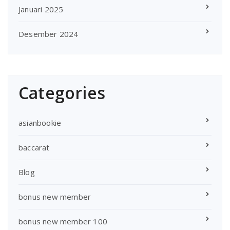
Januari 2025
Desember 2024
Categories
asianbookie
baccarat
Blog
bonus new member
bonus new member 100