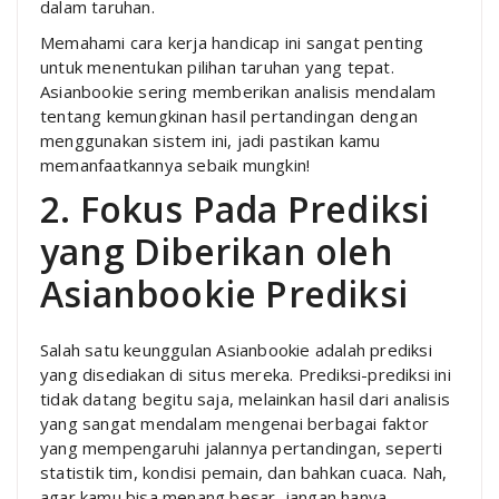
dalam taruhan.
Memahami cara kerja handicap ini sangat penting
untuk menentukan pilihan taruhan yang tepat.
Asianbookie sering memberikan analisis mendalam
tentang kemungkinan hasil pertandingan dengan
menggunakan sistem ini, jadi pastikan kamu
memanfaatkannya sebaik mungkin!
2. Fokus Pada Prediksi
yang Diberikan oleh
Asianbookie Prediksi
Salah satu keunggulan Asianbookie adalah prediksi
yang disediakan di situs mereka. Prediksi-prediksi ini
tidak datang begitu saja, melainkan hasil dari analisis
yang sangat mendalam mengenai berbagai faktor
yang mempengaruhi jalannya pertandingan, seperti
statistik tim, kondisi pemain, dan bahkan cuaca. Nah,
agar kamu bisa menang besar, jangan hanya