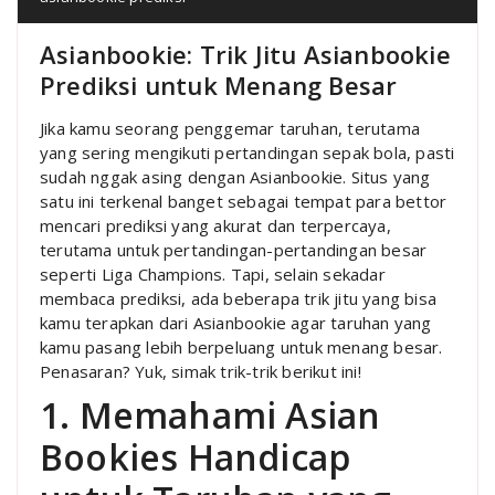
Asianbookie: Trik Jitu Asianbookie
Prediksi untuk Menang Besar
Jika kamu seorang penggemar taruhan, terutama
yang sering mengikuti pertandingan sepak bola, pasti
sudah nggak asing dengan Asianbookie. Situs yang
satu ini terkenal banget sebagai tempat para bettor
mencari prediksi yang akurat dan terpercaya,
terutama untuk pertandingan-pertandingan besar
seperti Liga Champions. Tapi, selain sekadar
membaca prediksi, ada beberapa trik jitu yang bisa
kamu terapkan dari Asianbookie agar taruhan yang
kamu pasang lebih berpeluang untuk menang besar.
Penasaran? Yuk, simak trik-trik berikut ini!
1. Memahami Asian
Bookies Handicap