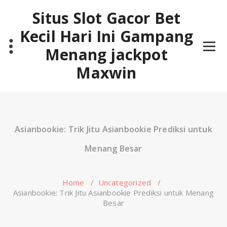
Skip
Situs Slot Gacor Bet
to
content
Kecil Hari Ini Gampang
Menang jackpot
Maxwin
Asianbookie: Trik Jitu Asianbookie Prediksi untuk
Menang Besar
Home
/
Uncategorized
/
Asianbookie: Trik Jitu Asianbookie Prediksi untuk Menang
Besar