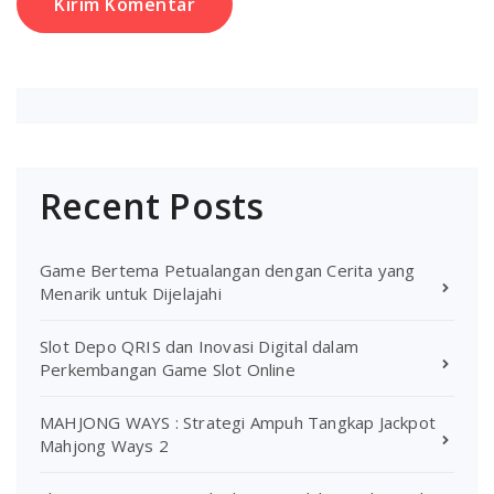
Recent Posts
Game Bertema Petualangan dengan Cerita yang
Menarik untuk Dijelajahi
Slot Depo QRIS dan Inovasi Digital dalam
Perkembangan Game Slot Online
MAHJONG WAYS : Strategi Ampuh Tangkap Jackpot
Mahjong Ways 2