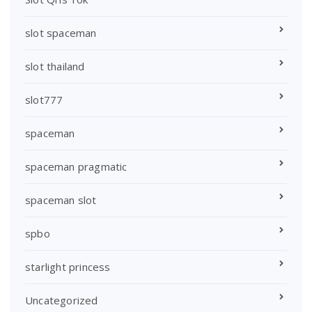
slot spaceman
slot thailand
slot777
spaceman
spaceman pragmatic
spaceman slot
spbo
starlight princess
Uncategorized