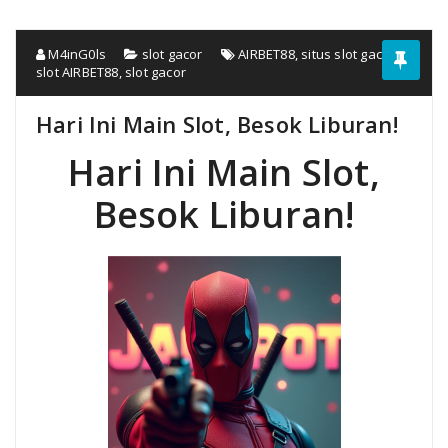
M4inG0ls
slot gacor
AIRBET88
,
situs slot gacor
,
slot AIRBET88
,
slot gacor
Hari Ini Main Slot, Besok Liburan!
Hari Ini Main Slot,
Besok Liburan!