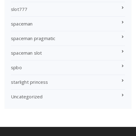
slot777
spaceman
spaceman pragmatic
spaceman slot
spbo
starlight princess
Uncategorized