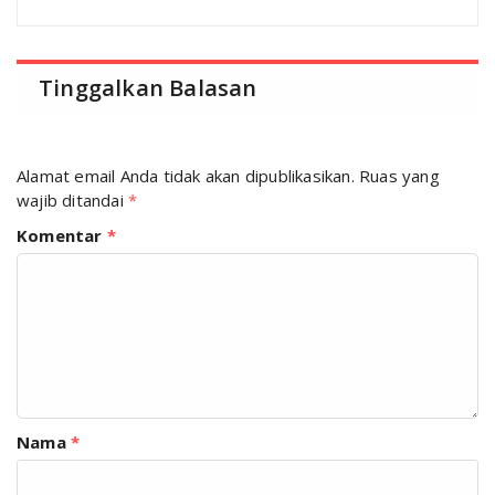
Tinggalkan Balasan
Alamat email Anda tidak akan dipublikasikan.
Ruas yang
wajib ditandai
*
Komentar
*
Nama
*