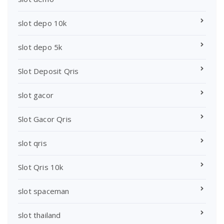
slot depo 10k
slot depo 5k
Slot Deposit Qris
slot gacor
Slot Gacor Qris
slot qris
Slot Qris 10k
slot spaceman
slot thailand