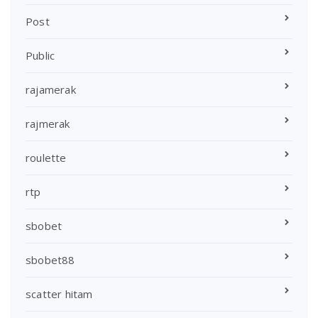
Post
Public
rajamerak
rajmerak
roulette
rtp
sbobet
sbobet88
scatter hitam