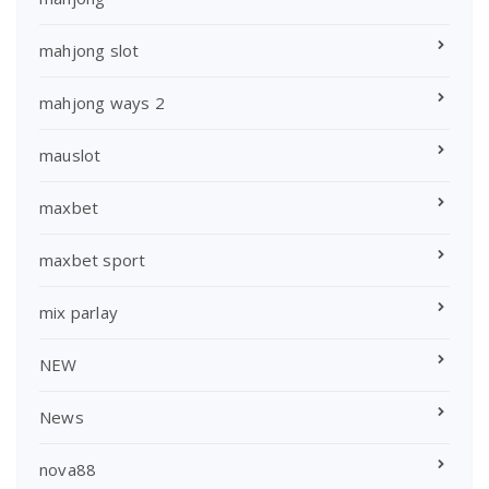
mahjong slot
mahjong ways 2
mauslot
maxbet
maxbet sport
mix parlay
NEW
News
nova88