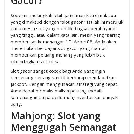
Gacor?
Sebelum melangkah lebih jauh, mari kita simak apa
yang dimaksud dengan “slot gacor.” Istilah ini merujuk
pada mesin slot yang memiliki tingkat pembayaran
yang tinggi, atau dalam kata lain, mesin yang “sering
memberikan kemenangan.” Di Airbet88, Anda akan
menemukan berbagai slot gacor yang mampu
memberikan peluang menang yang lebih baik
dibandingkan slot biasa.
Slot gacor sangat cocok bagi Anda yang ingin
bersenang-senang sambil berharap mendapatkan
jackpot. Dengan menggunakan strategi yang tepat,
Anda dapat memaksimalkan peluang meraih
kemenangan tanpa perlu menginvestasikan banyak
uang.
Mahjong: Slot yang
Menggugah Semangat