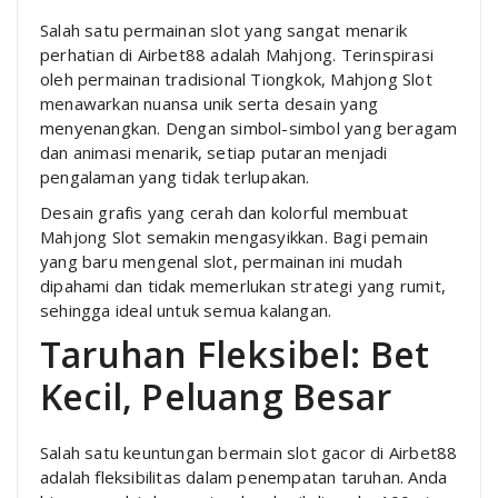
Salah satu permainan slot yang sangat menarik
perhatian di Airbet88 adalah Mahjong. Terinspirasi
oleh permainan tradisional Tiongkok, Mahjong Slot
menawarkan nuansa unik serta desain yang
menyenangkan. Dengan simbol-simbol yang beragam
dan animasi menarik, setiap putaran menjadi
pengalaman yang tidak terlupakan.
Desain grafis yang cerah dan kolorful membuat
Mahjong Slot semakin mengasyikkan. Bagi pemain
yang baru mengenal slot, permainan ini mudah
dipahami dan tidak memerlukan strategi yang rumit,
sehingga ideal untuk semua kalangan.
Taruhan Fleksibel: Bet
Kecil, Peluang Besar
Salah satu keuntungan bermain slot gacor di Airbet88
adalah fleksibilitas dalam penempatan taruhan. Anda