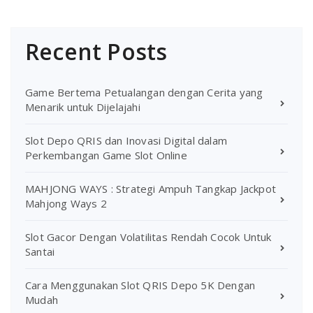
Recent Posts
Game Bertema Petualangan dengan Cerita yang
Menarik untuk Dijelajahi
Slot Depo QRIS dan Inovasi Digital dalam
Perkembangan Game Slot Online
MAHJONG WAYS : Strategi Ampuh Tangkap Jackpot
Mahjong Ways 2
Slot Gacor Dengan Volatilitas Rendah Cocok Untuk
Santai
Cara Menggunakan Slot QRIS Depo 5K Dengan
Mudah