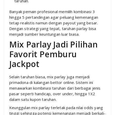
taruhan.
Banyak pemain profesional memilih kombinasi 3
hingga 5 pertandingan agar peluang kemenangan
tetap realistis namun dengan payout yang besar.
Dengan strategi yang tepat, taruhan parlay bisa
menjadi sumber keuntungan luar biasa.
Mix Parlay Jadi Pilihan
Favorit Pemburu
Jackpot
Selain taruhan biasa, mix parlay juga menjadi
primadona di kalangan bettor online. Sistem ini
menawarkan kombinasi taruhan dari berbagai jenis
pasar seperti handicap, over under, hingga 1X2
dalam satu kupon taruhan.
Keunggulan mix parlay terletak pada nilai odds yang
tinggi sehingga potensi kemenangan menjadi berkali-