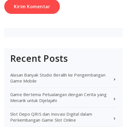
Recent Posts
Alasan Banyak Studio Beralih ke Pengembangan
Game Mobile
Game Bertema Petualangan dengan Cerita yang
Menarik untuk Dijelajahi
Slot Depo QRIS dan Inovasi Digital dalam
Perkembangan Game Slot Online