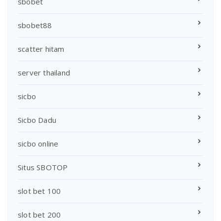
sbobet
sbobet88
scatter hitam
server thailand
sicbo
Sicbo Dadu
sicbo online
Situs SBOTOP
slot bet 100
slot bet 200