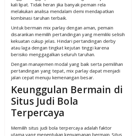
kali lipat. Tidak heran jika banyak pemain rela
melakukan analisa mendalam demi mendapatkan
kombinasi taruhan terbaik.
Untuk bermain mix parlay dengan aman, pemain
disarankan memilih pertandingan yang memiliki selisih
kekuatan cukup jelas. Hindari pertandingan derby
atau laga dengan tingkat kejutan tinggi karena
berisiko menggagalkan seluruh taruhan.
Dengan manajemen modal yang baik serta pemilihan
pertandingan yang tepat, mix parlay dapat menjadi
jalan cepat menuju kemenangan besar.
Keunggulan Bermain di
Situs Judi Bola
Terpercaya
Memilih situs judi bola terpercaya adalah faktor
utama yang menentukan kenyamanan bermain. Situs