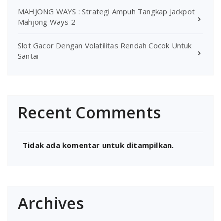
MAHJONG WAYS : Strategi Ampuh Tangkap Jackpot
Mahjong Ways 2
Slot Gacor Dengan Volatilitas Rendah Cocok Untuk
Santai
Recent Comments
Tidak ada komentar untuk ditampilkan.
Archives