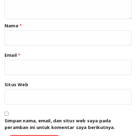
Nama
*
Email
*
Situs Web
Simpan nama, email, dan situs web saya pada
peramban ini untuk komentar saya berikutnya.