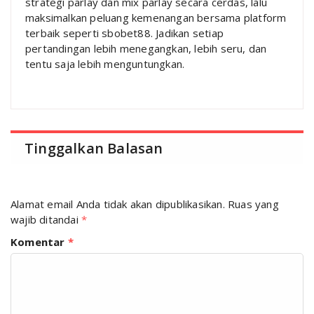
strategi parlay dan mix parlay secara cerdas, lalu
maksimalkan peluang kemenangan bersama platform
terbaik seperti sbobet88. Jadikan setiap
pertandingan lebih menegangkan, lebih seru, dan
tentu saja lebih menguntungkan.
Tinggalkan Balasan
Alamat email Anda tidak akan dipublikasikan.
Ruas yang
wajib ditandai
*
Komentar
*