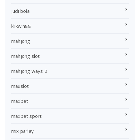
judi bola
klikwin88
mahjong
mahjong slot
mahjong ways 2
mauslot
maxbet
maxbet sport
mix parlay