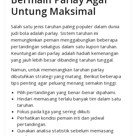
Untung Maksimal
Salah satu jenis taruhan paling populer dalam dunia
judi bola adalah parlay. Sistem taruhan ini
memungkinkan pemain menggabungkan beberapa
pertandingan sekaligus dalam satu kupon taruhan.
Keuntungan dari parlay adalah hadiah kemenangan
yang jauh lebih besar dibanding taruhan tunggal.
Namun, untuk memenangkan taruhan parlay
dibutuhkan strategi yang matang. Berikut beberapa
tips penting agar peluang menang semakin tinggi:
Pilih pertandingan yang benar-benar dipahami.
Hindari memasang terlalu banyak tim dalam satu
taruhan.
Fokus pada liga yang sering diikuti.
Perhatikan kondisi pemain inti dan jadwal
pertandingan.
Gunakan analisa statistik sebelum memasang