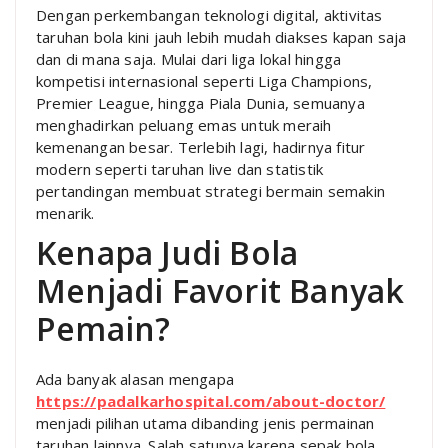
Dengan perkembangan teknologi digital, aktivitas
taruhan bola kini jauh lebih mudah diakses kapan saja
dan di mana saja. Mulai dari liga lokal hingga
kompetisi internasional seperti Liga Champions,
Premier League, hingga Piala Dunia, semuanya
menghadirkan peluang emas untuk meraih
kemenangan besar. Terlebih lagi, hadirnya fitur
modern seperti taruhan live dan statistik
pertandingan membuat strategi bermain semakin
menarik.
Kenapa Judi Bola
Menjadi Favorit Banyak
Pemain?
Ada banyak alasan mengapa
https://padalkarhospital.com/about-doctor/
menjadi pilihan utama dibanding jenis permainan
taruhan lainnya. Salah satunya karena sepak bola