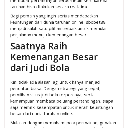
membuat pertandingan terasa lebih seru karena
taruhan bisa dilakukan secara real-time.
Bagi pemain yang ingin serius mendapatkan
keuntungan dari dunia taruhan online, sbobet88
menjadi salah satu pilihan terbaik untuk memulai
perjalanan menuju kemenangan besar.
Saatnya Raih
Kemenangan Besar
dari Judi Bola
Kini tidak ada alasan lagi untuk hanya menjadi
penonton biasa. Dengan strategi yang tepat,
pemilihan situs judi bola terpercaya, serta
kemampuan membaca peluang pertandingan, siapa
saja memiliki kesempatan untuk meraih keuntungan
besar dari dunia taruhan online.
Mulailah dengan memahami pola permainan, gunakan