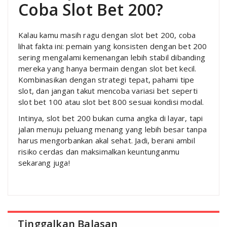
Coba Slot Bet 200?
Kalau kamu masih ragu dengan slot bet 200, coba
lihat fakta ini: pemain yang konsisten dengan bet 200
sering mengalami kemenangan lebih stabil dibanding
mereka yang hanya bermain dengan slot bet kecil.
Kombinasikan dengan strategi tepat, pahami tipe
slot, dan jangan takut mencoba variasi bet seperti
slot bet 100 atau slot bet 800 sesuai kondisi modal.
Intinya, slot bet 200 bukan cuma angka di layar, tapi
jalan menuju peluang menang yang lebih besar tanpa
harus mengorbankan akal sehat. Jadi, berani ambil
risiko cerdas dan maksimalkan keuntunganmu
sekarang juga!
Tinggalkan Balasan