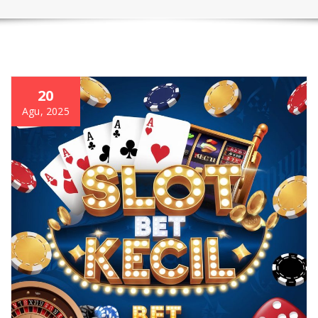
20
Agu, 2025