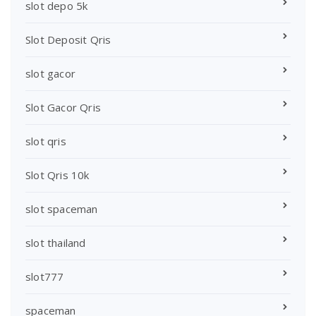
slot depo 5k
Slot Deposit Qris
slot gacor
Slot Gacor Qris
slot qris
Slot Qris 10k
slot spaceman
slot thailand
slot777
spaceman