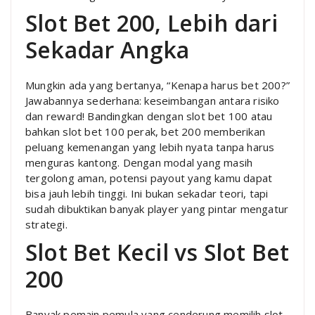
Slot Bet 200, Lebih dari
Sekadar Angka
Mungkin ada yang bertanya, “Kenapa harus bet 200?”
Jawabannya sederhana: keseimbangan antara risiko
dan reward! Bandingkan dengan slot bet 100 atau
bahkan slot bet 100 perak, bet 200 memberikan
peluang kemenangan yang lebih nyata tanpa harus
menguras kantong. Dengan modal yang masih
tergolong aman, potensi payout yang kamu dapat
bisa jauh lebih tinggi. Ini bukan sekadar teori, tapi
sudah dibuktikan banyak player yang pintar mengatur
strategi.
Slot Bet Kecil vs Slot Bet
200
Banyak pemain pemula yang cenderung memilih slot