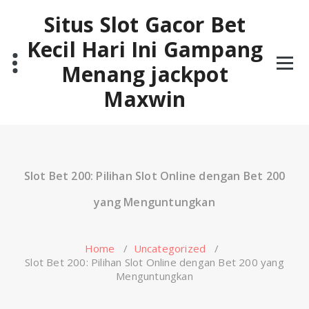
Skip
Situs Slot Gacor Bet
to
content
Kecil Hari Ini Gampang
Menang jackpot
Maxwin
Slot Bet 200: Pilihan Slot Online dengan Bet 200
yang Menguntungkan
Home
/
Uncategorized
/
Slot Bet 200: Pilihan Slot Online dengan Bet 200 yang
Menguntungkan