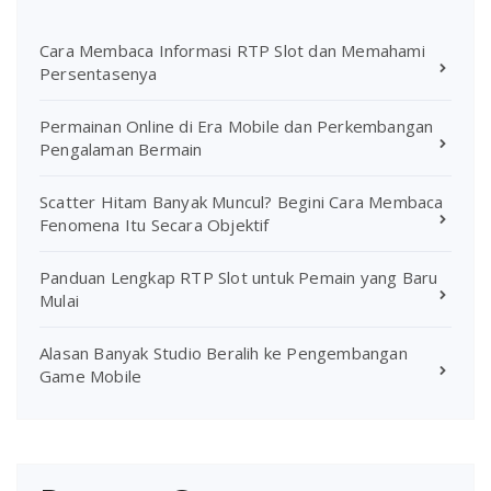
Cara Membaca Informasi RTP Slot dan Memahami
Persentasenya
Permainan Online di Era Mobile dan Perkembangan
Pengalaman Bermain
Scatter Hitam Banyak Muncul? Begini Cara Membaca
Fenomena Itu Secara Objektif
Panduan Lengkap RTP Slot untuk Pemain yang Baru
Mulai
Alasan Banyak Studio Beralih ke Pengembangan
Game Mobile