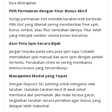
bisa diterapkan.
Pilih Permainan dengan Fitur Bonus Aktif
Setiap permainan slot memiliki karakteristik berbeda.
Pilih slot yang dikenal sering memberikan free spin,
bonus simbol, atau fitur tambahan lainnya. Fitur inilah
yang menjadi sumber utama bonus beruntun.
Atur Pola Spin Secara Bijak
Jangan terpaku pada satu pola spin saja. Cobalah
memadukan spin manual dan auto spin dengan jumlah
tertentu. Perubahan ritme ini sering membantu
memicu bonus yang tersembunyi.
Manajemen Modal yang Tepat
Dengan deposit 5K, penting untuk mengatur nilai
taruhan. Gunakan taruhan kecil di awal untuk
membaca alur permainan. Jika mulai terasa gacor,
tingkatkan taruhan secara perlahan agar bonus yang
didapat lebih maksimal.