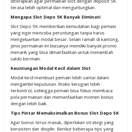
diterapkan agar permainan slot dengan deposit 5K
terasa lebih optimal dan menguntungkan.
Mengapa Slot Depo 5K Banyak Diminati
Slot Depo 5K memberikan kemudahan bagi pemain
yang ingin mencoba peruntungan tanpa harus
mengeluarkan modal besar. Selain ramah di kantong,
jenis permainan ini biasanya memiliki banyak promo
menarik yang bisa dimanfaatkan untuk menambah
saldo bermain.
Keuntungan Modal Kecil dalam Slot
Modal kecil membuat pemain lebih santai dalam
mengambil keputusan. Risiko kerugian lebih
terkontrol, sehingga pemain bisa fokus membaca
pola permainan dan memanfaatkan momen bonus
dengan lebih baik.
Tips Pintar Memaksimalkan Bonus Slot Depo 5K
Agar bonus terus masuk, diperlukan strategi yang
konsisten dan disiplin. Berikut beberapa tips yang