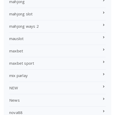
mahjong
mahjong slot
mahjong ways 2
mauslot
maxbet
maxbet sport
mix parlay
NEW
News
nova88