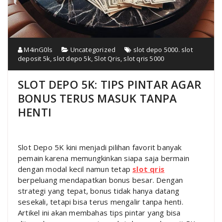
M4inG0ls
Uncategorized
slot depo 5000. slot
deposit 5k
,
slot depo 5k
,
Slot Qris
,
slot qris 5000
SLOT DEPO 5K: TIPS PINTAR AGAR
BONUS TERUS MASUK TANPA
HENTI
Slot Depo 5K kini menjadi pilihan favorit banyak
pemain karena memungkinkan siapa saja bermain
dengan modal kecil namun tetap
slot qris
berpeluang mendapatkan bonus besar. Dengan
strategi yang tepat, bonus tidak hanya datang
sesekali, tetapi bisa terus mengalir tanpa henti.
Artikel ini akan membahas tips pintar yang bisa