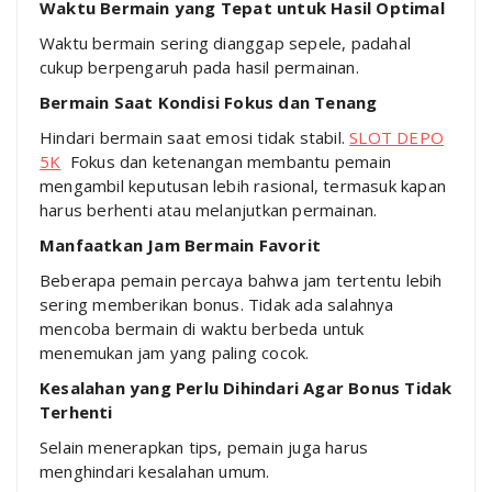
Waktu Bermain yang Tepat untuk Hasil Optimal
Waktu bermain sering dianggap sepele, padahal
cukup berpengaruh pada hasil permainan.
Bermain Saat Kondisi Fokus dan Tenang
Hindari bermain saat emosi tidak stabil.
SLOT DEPO
5K
Fokus dan ketenangan membantu pemain
mengambil keputusan lebih rasional, termasuk kapan
harus berhenti atau melanjutkan permainan.
Manfaatkan Jam Bermain Favorit
Beberapa pemain percaya bahwa jam tertentu lebih
sering memberikan bonus. Tidak ada salahnya
mencoba bermain di waktu berbeda untuk
menemukan jam yang paling cocok.
Kesalahan yang Perlu Dihindari Agar Bonus Tidak
Terhenti
Selain menerapkan tips, pemain juga harus
menghindari kesalahan umum.