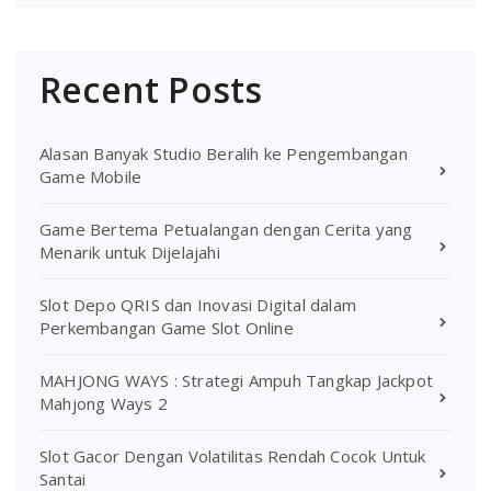
Recent Posts
Alasan Banyak Studio Beralih ke Pengembangan
Game Mobile
Game Bertema Petualangan dengan Cerita yang
Menarik untuk Dijelajahi
Slot Depo QRIS dan Inovasi Digital dalam
Perkembangan Game Slot Online
MAHJONG WAYS : Strategi Ampuh Tangkap Jackpot
Mahjong Ways 2
Slot Gacor Dengan Volatilitas Rendah Cocok Untuk
Santai