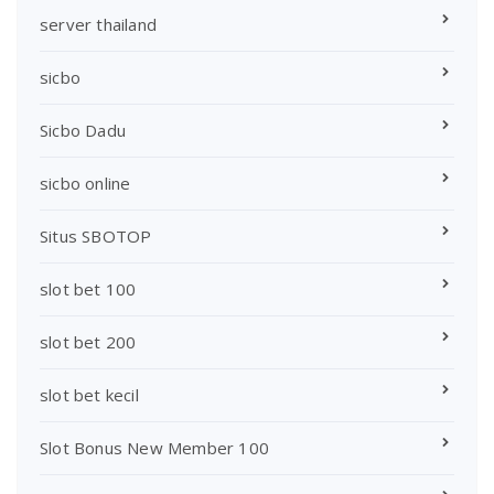
server thailand
sicbo
Sicbo Dadu
sicbo online
Situs SBOTOP
slot bet 100
slot bet 200
slot bet kecil
Slot Bonus New Member 100