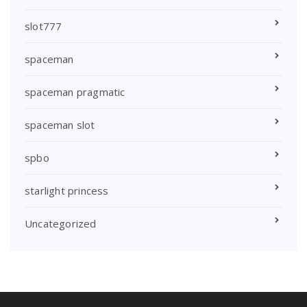
slot777
spaceman
spaceman pragmatic
spaceman slot
spbo
starlight princess
Uncategorized