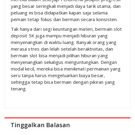
yang besar seringkali menjadi daya tarik utama, dan
peluang ini bisa didapatkan kapan saja selama
pemain tetap fokus dan bermain secara konsisten.
Tak hanya dari segi keuntungan materi, bermain slot
deposit 5K juga mampu menjadi hiburan yang
menyenangkan di waktu luang. Banyak orang yang
merasa stres dan lelah setelah beraktivitas, dan
bermain slot bisa menjadi pilihan hiburan yang
menyenangkan sekaligus menguntungkan. Dengan
modal kecil, mereka bisa menikmati permainan yang
seru tanpa harus mengeluarkan biaya besar,
sehingga tetap bisa bermain dengan pikiran yang
tenang.
Tinggalkan Balasan