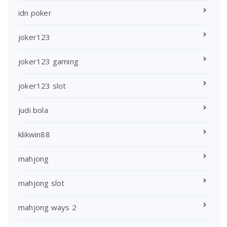
idn poker
joker123
joker123 gaming
joker123 slot
judi bola
klikwin88
mahjong
mahjong slot
mahjong ways 2