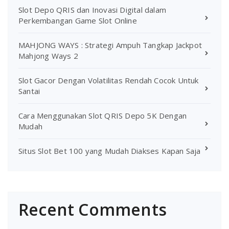
Slot Depo QRIS dan Inovasi Digital dalam
Perkembangan Game Slot Online
MAHJONG WAYS : Strategi Ampuh Tangkap Jackpot
Mahjong Ways 2
Slot Gacor Dengan Volatilitas Rendah Cocok Untuk
Santai
Cara Menggunakan Slot QRIS Depo 5K Dengan
Mudah
Situs Slot Bet 100 yang Mudah Diakses Kapan Saja
Recent Comments