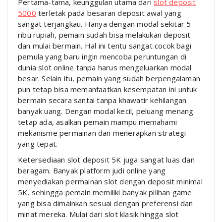
Pertama-tama, keunggulan utama dari
slot deposit
5000
terletak pada besaran deposit awal yang
sangat terjangkau. Hanya dengan modal sekitar 5
ribu rupiah, pemain sudah bisa melakukan deposit
dan mulai bermain. Hal ini tentu sangat cocok bagi
pemula yang baru ingin mencoba peruntungan di
dunia slot online tanpa harus mengeluarkan modal
besar. Selain itu, pemain yang sudah berpengalaman
pun tetap bisa memanfaatkan kesempatan ini untuk
bermain secara santai tanpa khawatir kehilangan
banyak uang. Dengan modal kecil, peluang menang
tetap ada, asalkan pemain mampu memahami
mekanisme permainan dan menerapkan strategi
yang tepat.
Ketersediaan slot deposit 5K juga sangat luas dan
beragam. Banyak platform judi online yang
menyediakan permainan slot dengan deposit minimal
5K, sehingga pemain memiliki banyak pilihan game
yang bisa dimainkan sesuai dengan preferensi dan
minat mereka. Mulai dari slot klasik hingga slot