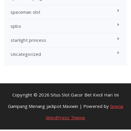
spaceman slot
spbo
starlight princess
Uncategorized
Copyright © 2026 Situs Slot Gacor Bet Kecil Hari Ini
Gampang Menang jackpot Maxwin | Powered by
Specia
WordPress Theme