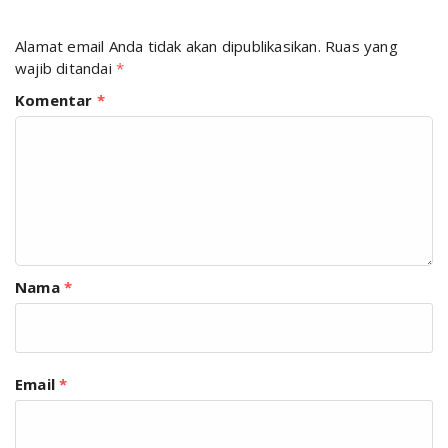
Alamat email Anda tidak akan dipublikasikan.
Ruas yang
wajib ditandai
*
Komentar
*
Nama
*
Email
*