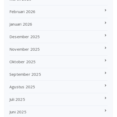
Februari 2026
Januari 2026
Desember 2025
November 2025
Oktober 2025
September 2025
Agustus 2025
Juli 2025
Juni 2025