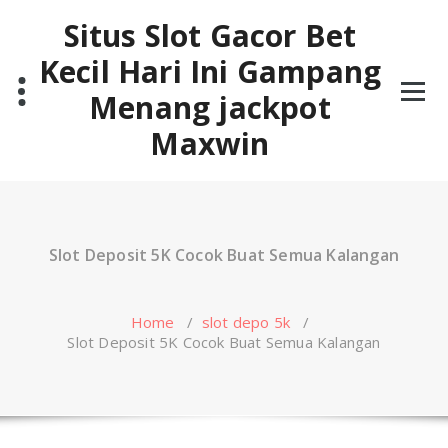
Skip
Situs Slot Gacor Bet
to
content
Kecil Hari Ini Gampang
Menang jackpot
Maxwin
Slot Deposit 5K Cocok Buat Semua Kalangan
Home
/
slot depo 5k
/
Slot Deposit 5K Cocok Buat Semua Kalangan