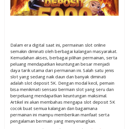
Dalam era digital saat ini, permainan slot online
semakin diminati oleh berbagai kalangan masyarakat.
Kemudahan akses, berbagai pilihan permainan, serta
peluang mendapatkan keuntungan besar menjadi
daya tarik utama dari permainan ini. Salah satu jenis
slot yang sedang naik daun dan banyak diminati
adalah slot deposit 5K. Dengan modal kecil, pemain
bisa menikmati sensasi bermain slot yang seru dan
berpeluang mendapatkan keuntungan maksimal.
Artikel ini akan membahas mengapa slot deposit 5K
cocok buat semua kalangan dan bagaimana
permainan ini mampu memberikan manfaat serta
pengalaman bermain yang menyenangkan.