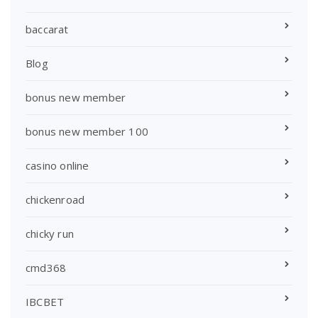
baccarat
Blog
bonus new member
bonus new member 100
casino online
chickenroad
chicky run
cmd368
IBCBET