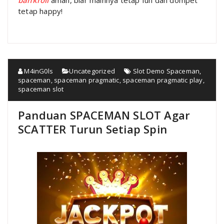
tetap happy!
M4inG0ls
Uncategorized
Slot Demo Spaceman
,
spaceman
,
spaceman pragmatic
,
spaceman pragmatic play
,
spaceman slot
Panduan SPACEMAN SLOT Agar
SCATTER Turun Setiap Spin