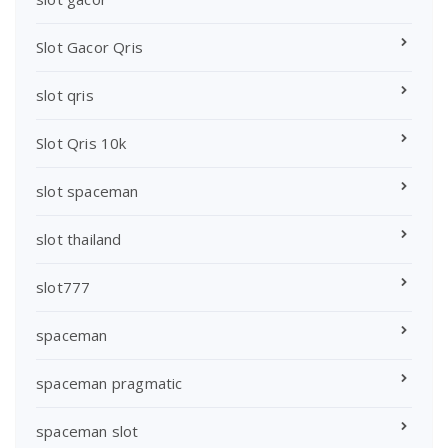
Slot Gacor Qris
slot qris
Slot Qris 10k
slot spaceman
slot thailand
slot777
spaceman
spaceman pragmatic
spaceman slot