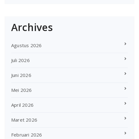
Archives
Agustus 2026
Juli 2026
Juni 2026
Mei 2026
April 2026
Maret 2026
Februari 2026