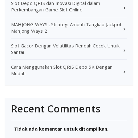
Slot Depo QRIS dan Inovasi Digital dalam
Perkembangan Game Slot Online
MAHJONG WAYS : Strategi Ampuh Tangkap Jackpot
Mahjong Ways 2
Slot Gacor Dengan Volatilitas Rendah Cocok Untuk
Santai
Cara Menggunakan Slot QRIS Depo 5K Dengan
Mudah
Recent Comments
Tidak ada komentar untuk ditampilkan.