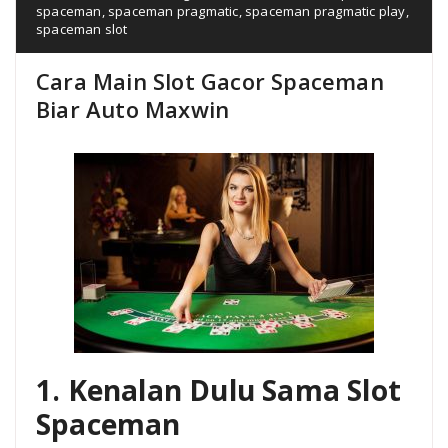
spaceman
,
spaceman pragmatic
,
spaceman pragmatic play
,
spaceman slot
Cara Main Slot Gacor Spaceman
Biar Auto Maxwin
1. Kenalan Dulu Sama Slot
Spaceman