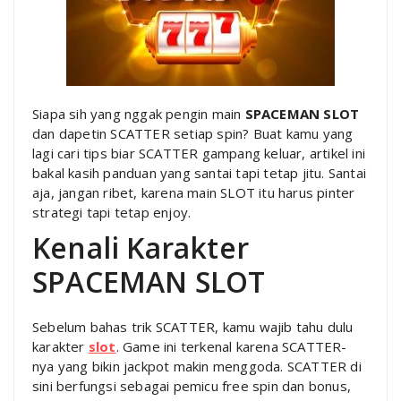
Siapa sih yang nggak pengin main
SPACEMAN SLOT
dan dapetin SCATTER setiap spin? Buat kamu yang
lagi cari tips biar SCATTER gampang keluar, artikel ini
bakal kasih panduan yang santai tapi tetap jitu. Santai
aja, jangan ribet, karena main SLOT itu harus pinter
strategi tapi tetap enjoy.
Kenali Karakter
SPACEMAN SLOT
Sebelum bahas trik SCATTER, kamu wajib tahu dulu
karakter
slot
. Game ini terkenal karena SCATTER-
nya yang bikin jackpot makin menggoda. SCATTER di
sini berfungsi sebagai pemicu free spin dan bonus,