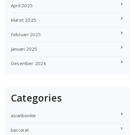
April 2025
Maret 2025
Februari 2025
Januari 2025
Desember 2024
Categories
asianbookie
baccarat