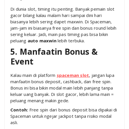
Di dunia slot, timing itu penting. Banyak pemain slot
gacor bilang kalau malam hari sampai dini hari
biasanya lebih sering dapet maxwin. Di Spaceman,
jam-jam ini biasanya free spin dan bonus round lebih
sering keluar. Jadi, main pas timing pas bisa bikin
peluang
auto maxwin
lebih terbuka.
5. Manfaatin Bonus &
Event
Kalau main di platform
spaceman slot
, jangan lupa
manfaatin bonus deposit, cashback, dan free spin.
Bonus ini bisa bikin modal main lebih panjang tanpa
keluar uang banyak. Di slot gacor, lebih lama main =
peluang menang makin gede.
Contoh:
Free spin dari bonus deposit bisa dipakai di
Spaceman untuk ngejar jackpot tanpa risiko modal
asli.