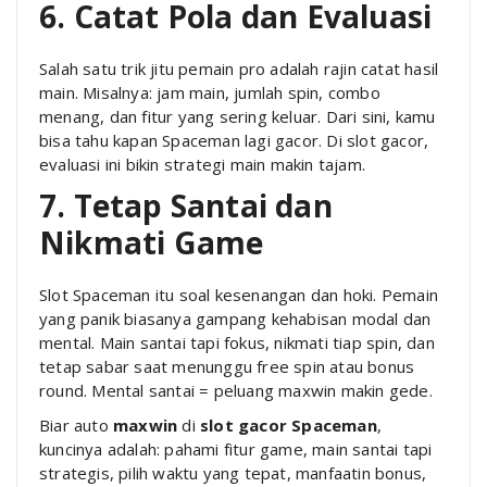
6. Catat Pola dan Evaluasi
Salah satu trik jitu pemain pro adalah rajin catat hasil
main. Misalnya: jam main, jumlah spin, combo
menang, dan fitur yang sering keluar. Dari sini, kamu
bisa tahu kapan Spaceman lagi gacor. Di slot gacor,
evaluasi ini bikin strategi main makin tajam.
7. Tetap Santai dan
Nikmati Game
Slot Spaceman itu soal kesenangan dan hoki. Pemain
yang panik biasanya gampang kehabisan modal dan
mental. Main santai tapi fokus, nikmati tiap spin, dan
tetap sabar saat menunggu free spin atau bonus
round. Mental santai = peluang maxwin makin gede.
Biar auto
maxwin
di
slot gacor Spaceman
,
kuncinya adalah: pahami fitur game, main santai tapi
strategis, pilih waktu yang tepat, manfaatin bonus,