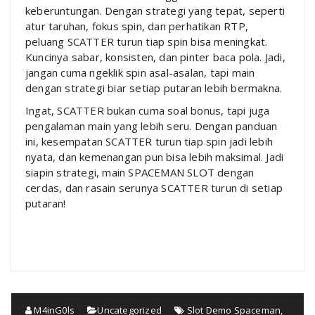
keberuntungan. Dengan strategi yang tepat, seperti
atur taruhan, fokus spin, dan perhatikan RTP,
peluang SCATTER turun tiap spin bisa meningkat.
Kuncinya sabar, konsisten, dan pinter baca pola. Jadi,
jangan cuma ngeklik spin asal-asalan, tapi main
dengan strategi biar setiap putaran lebih bermakna.
Ingat, SCATTER bukan cuma soal bonus, tapi juga
pengalaman main yang lebih seru. Dengan panduan
ini, kesempatan SCATTER turun tiap spin jadi lebih
nyata, dan kemenangan pun bisa lebih maksimal. Jadi
siapin strategi, main SPACEMAN SLOT dengan
cerdas, dan rasain serunya SCATTER turun di setiap
putaran!
M4inG0ls
Uncategorized
Slot Demo Spaceman
,